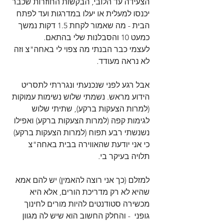
הצעידה עד הלובי, הבקשות החוזרות שכבר 
יכנסו למעלית או יעלו במדרגות ועד לפתח 
הבית - מה שאמור לקחת 1.5 דקות נמשך 
כמעט 10 והסבלנות שלי בהתאם.
לעצמי כבר הבנתי מה צפוי לי באחה"צ וזה 
לא נראה מעודד. 
אבל רגע לפני שנכנעתי ונגררתי לתסריט 
הידוע מראש. נשמתי שלוש נשימות עמוקות 
(למרות הצעקות ברקע), שתיתי שלוש 
לגימות קפה (למרות הצעקות ברקע) ואפילו 
נשנשתי רבע תפוח (למרות הצעקות ברקע) 
כי אני יודעת שהאווירה בבית באחה"צ 
תלויה בעיקר בי.
למזלם (כך אני רוצה להאמין) יש להם אמא 
שהיא לא רק מדריכת הורים, אלא היא 
מכשירה סטודנטים להיות מורים לחינוך 
גופני  - והחלק החשוב הוא שיש לה מגוון 