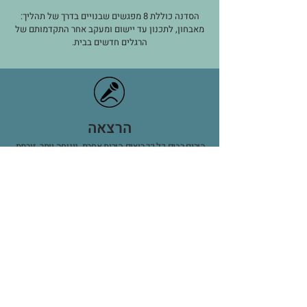
הסדנה כוללת 8 מפגשים שבנויים בדרך של תהליך:
מאבחון, לתכנון עד יישום ומעקב אחר התקדמותם של
הרגלים חדשים בבית.
הרצאה
הורים רבים כל כך רוצים הורות אחרת, נינוחה יותר, זורמת.
הם מבקשים אווירה טובה בבית אך לא מצליחים לחולל
את המהפך המיוחל.
הרצאה מרתקת שעושה סדר במחשבות, תשאיר אתכם
עם הרבה חומר למחשבה, כלים מעשיים להורות
ואופטימיות.
ההרצאה מתאימה מאוד גם לאנשי חינוך וכהרצאה
חווייתית לחברות וארגונים.