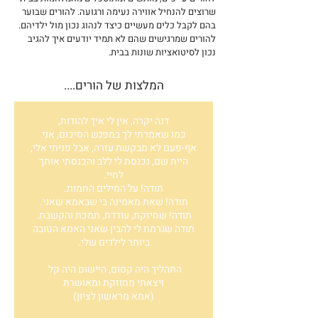
שרוצים להנחיל אווירה נעימה ורגועה. להורים שבוער
בהם לקבל כלים מעשיים כיצד לנהוג נכון מול ילדיהם.
להורים שמרגישים שהם לא תמיד יודעים איך להגיב
נכון לסיטואציות שונות בבית.
המלצות של הורים....
דנה יקרה, אין לי איך להודות,
כמו שאמרתי לך במפגש הסיכום, אני
אף-פעם לא מבקשת עזרה, אבל פניתי אלי,
היית שם, נכנסת לי ללב והכנסתי אותך
לחיי.
תודה! על המילים החמות.
תודה! שאת מאמינה בי שבאמא שאני.
תודה! שחיזקת, עודדת, תמכת והקשבת.
תודה שגרמת לי להבין שאני האמא הטובה
ביותר לילדים שלי.
התהליך היה קסום, היישום היה קל
ויצאתי מחוזקת ומאושרת
(אמא מראשון לציון)