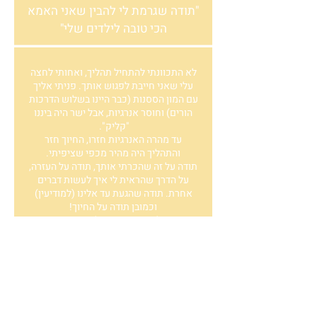
"תודה שגרמת לי להבין שאני האמא
הכי טובה לילדים שלי"
לא התכוונתי להתחיל תהליך, ואחותי לחצה
עלי שאני חייבת לפגוש אותך. פניתי אליך
עם המון הססנות (כבר היינו בשלוש הדרכות
הורים) וחוסר אנרגיות, אבל ישר היה ביננו
"קליק".
עד מהרה האנרגיות חזרו, החיוך חזר
והתהליך היה מהיר מכפי שציפיתי.
תודה על זה שהכרתי אותך, תודה על העזרה,
על הדרך שהראית לי איך לעשות דברים
אחרת. תודה שהגעת עד אלינו (למודיעין)
וכמובן תודה על החיוך!
המודל שפיתחת עזר לנו הרבה, כפי
שאמרתי לך, לכל דבר יש לך פתרון. (אמא
ממודיעין)
"עד מהרה האנרגיות חזרו, החיוך חזר
והתהליך היה מהיר מכפי שציפיתי"