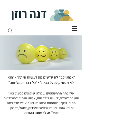
"אנחנו כבר לא יודעים מה לעשות איתה" • "הוא
לא מפסיק לקלל בבית" • "כל דבר זה מלחמה"
אלו כמה מהמשפטים שכולנו שומעים מסביב ואני
חושבת לעצמי, 'כשיש לילד חום, אנחנו מנסים להוריד את
החום, נכון? וכשהחום גבוה? או כשהוא לא יורד כמה
ימים? אנחנו פונים לרופא: שיבדוק, ישאל, יאבחן.
יטפל.'
זה לא שונה בהורות.