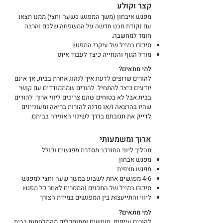
קצר וקולע
מפגש איבחון (משך המפגש כשעה וחצי) ממנו תצאו
עם נקודת מבט חדשה על המשפחה שלכם והרבה
חומר למחשבה.
סיכום במייל של עיקרי המפגש
מודל הגוף והנחייה כיצד לעבוד איתו
למי מתאים?
להורים שרוצים לדעת איך לנהוג אחרת בבית, אך אינם
יודעים כיצד להתחיל. להורים שמתמודדים עם קושי
בבית אבל לא בטוחים שהם צריכים ליווי ארוך. להורים
שהיו בהרצאה ו/או סדנה להורות בריאה ומעוניינים
לדייק את תגובתם בדרך לשינוי האווירה בביתם.
ארוך ומשמעותי
תהליך ליווי המורכב מסדרת מפגשים וכולל:
מפגש אבחון
מפגש תצפית
4-6 מפגשים אחת לשבוע במשך שעה וחצי למפגש
סיכום במייל של התכנים והמסרים לאחר כל מפגש
ליווי והתייעצות בין המפגשים במידת הצורך
למי מתאים?
להורים עייפים, מותשים ומתוסכלים מהמלחמות בבית