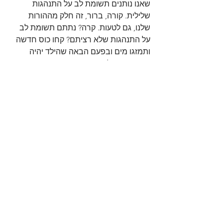
שאנו נותנים תשומת לב על התנהגות 
שלילית. קורה, ברור, זה חלק מההורות 
שלנו, גם לטעות. קרה? נתתם תשומת לב 
על התנהגות שלא רציתם? קחו כוס חדשה 
ותמזגו מים ובפעם הבאה שהילד יהיה 
צמא, תציעו לו את כוס המים. 
דבר חשוב אחרון, אל תשכחו למזוג גם 
לעצמכם מים.
לחיים😉
הצג הכול
פוסטים אחרונים