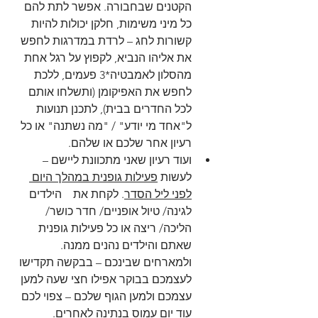
הקטנים שבחבורה. אפשר לתת להם 
כל מיני משימות, חלקן יכולות להיות 
קשורות לחג – לרדת במדרגות לחפש 
את אליהו הנביא, לקפוץ על רגל אחת 
מהסלון לאמבטיה*3 פעמים, ללכת 
לחפש את האפיקומן (ותשלחו אותם 
לכל החדרים בבית), לתכנן תנועות 
ל"אחד מי יודע" / "מה נשתנה" או כל 
רעיון אחר שלכם או שלהם.
ועוד רעיון שאני מתכוונת ליישם – 
לעשות 
פעילות גופנית במהלך היום 
לפני ליל הסדר
. לקחת את    הילדים 
לגינה/ טיול אופניים/ חדר כושר/ 
הליכה/ ריצה או כל פעילות גופנית 
שאתם והילדים נהנים ממנה. 
ולמארחים שבינכם – בבקשה תקדישו 
לעצמכם בבוקר אפילו חצי שעה למען 
עצמכם ולמען הגוף שלכם – צפוי לכם 
עוד יום עמוס בנתינה לאחרים.